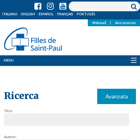
ITALIANO
ENGLISH
ESPAÑOL
FRANÇAIS
PORTUGÊS
Webmail
|
Aire reservee
MENU
Qui Sommes-Nous
Où sommes-nous
Ricerca
Avanzata
News
Titre:
Ressources
Media
Auteur: