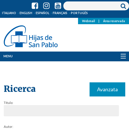
ITALIANO
ENGLISH
ESPAÑOL
FRANÇAIS
PORTUGÊS
Webmail
|
Área reservada
MENU
Quienes Somos
Dónde estamos
Ricerca
Avanzata
Noticias
Título:
Recursos
Media
Autor: