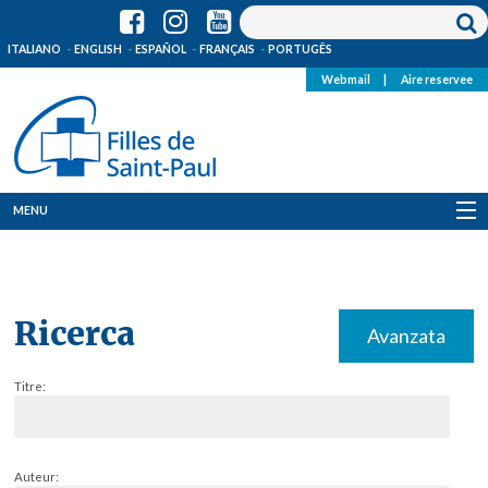
ITALIANO
ENGLISH
ESPAÑOL
FRANÇAIS
PORTUGÊS
Webmail
|
Aire reservee
MENU
Qui Sommes-Nous
Où sommes-nous
Ricerca
Avanzata
News
Titre:
Ressources
Media
Auteur: