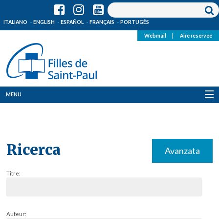
ITALIANO
ENGLISH
ESPAÑOL
FRANÇAIS
PORTUGÊS
Webmail
|
Aire reservee
MENU
Qui Sommes-Nous
Où sommes-nous
Ricerca
Avanzata
News
Titre:
Ressources
Media
Auteur: