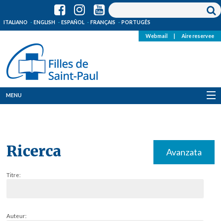
ITALIANO
ENGLISH
ESPAÑOL
FRANÇAIS
PORTUGÊS
Webmail
|
Aire reservee
MENU
Qui Sommes-Nous
Où sommes-nous
Ricerca
Avanzata
News
Titre:
Ressources
Media
Auteur: