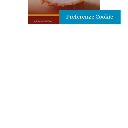
Preferenze Cookie
Tipo prodotto editoriale:
book
Titolo italiano:
La formazione nella vita religiosa
consacrata: riflessioni per una pedagogia
mistagogica
Titolo originale:
A formação na vida religiosa
consagrada: reflexões para uma pedagogia
mistagógica