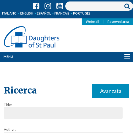
ITALIANO
ENGLISH
ESPAÑOL
FRANÇAIS
PORTUGÊS
Webmail
|
Reserved area
MENU
Who we are
Where we are
Ricerca
Avanzata
News
Title:
Resources
Media
Author: