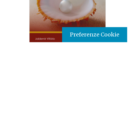
Preferenze Cookie
Tipo prodotto editoriale:
book
Titolo italiano:
La formazione nella vita religiosa
consacrata: riflessioni per una pedagogia
mistagogica
Titolo originale:
A formação na vida religiosa