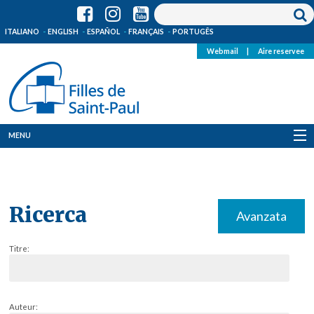
ITALIANO
ENGLISH
ESPAÑOL
FRANÇAIS
PORTUGÊS
Webmail
|
Aire reservee
MENU
Qui Sommes-Nous
Où sommes-nous
Ricerca
Avanzata
News
Titre:
Ressources
Media
Auteur: