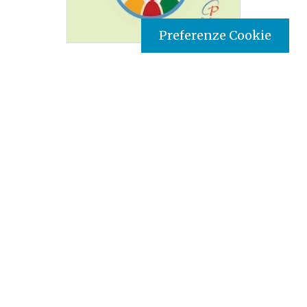
Preferenze Cookie
Tipo prodotto editoriale:
book
Titolo italiano:
50 anni dalla costruzione della
Chiesa...
Titolo originale:
50 Years of Building the
Church...
Autori:
AMECEA (Association of Member Episcopal
Conferences in Eastern Africa)
Nazione:
Kenya
[Store online]
Lingua:
English
Editore:
Paulines - Kenya
Materia:
Teologia