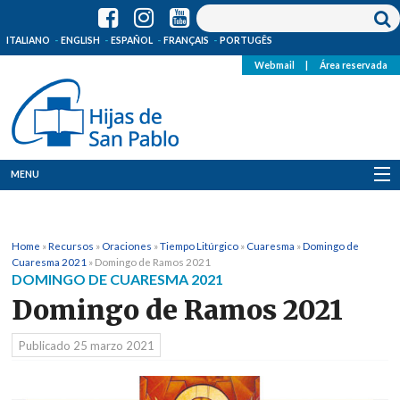
ITALIANO
ENGLISH
ESPAÑOL
FRANÇAIS
PORTUGÊS
Webmail
|
Área reservada
MENU
Quienes Somos
Home
»
Recursos
»
Oraciones
»
Tiempo Litúrgico
»
Cuaresma
»
Domingo de
Dónde estamos
Cuaresma 2021
»
Domingo de Ramos 2021
DOMINGO DE CUARESMA 2021
Noticias
Domingo de Ramos 2021
Recursos
Publicado
25 marzo 2021
Media