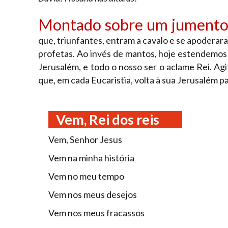
Montado sobre um jument
que, triunfantes, entram a cavalo e se apoderar
profetas. Ao invés de mantos, hoje estendemos 
Jerusalém, e todo o nosso ser o aclame Rei. Ag
que, em cada Eucaristia, volta à sua Jerusalém par
Vem, Rei dos reis
Vem, Senhor Jesus
Vem na minha história
Vem no meu tempo
Vem nos meus desejos
Vem nos meus fracassos