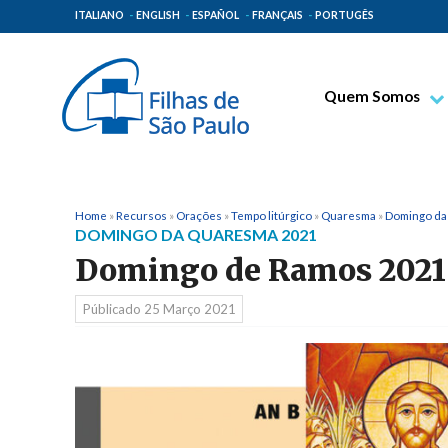
ITALIANO
ENGLISH
ESPAÑOL
FRANÇAIS
PORTUGÊS
Quem Somos
Bem-aventurado T
Venerável Tecla M
Espiritualidade Pa
Home
»
Recursos
»
Orações
»
Tempo litúrgico
»
Quaresma
»
Domingo da
DOMINGO DA QUARESMA 2021
Missão Paulinas
Domingo de Ramos 2021
Lugares de Orige
Públicado
25 Março 2021
Governo Geral
Família Paulina