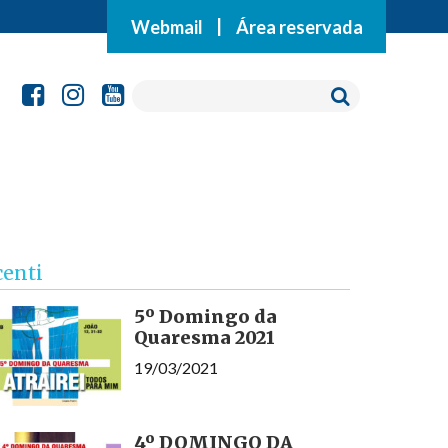
Webmail
|
Área reservada
centi
5º Domingo da
Quaresma 2021
19/03/2021
4º DOMINGO DA