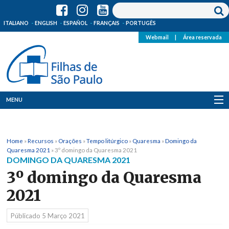
ITALIANO
ENGLISH
ESPAÑOL
FRANÇAIS
PORTUGÊS
Webmail
|
Área reservada
MENU
Quem Somos
Home
»
Recursos
»
Orações
»
Tempo litúrgico
»
Quaresma
»
Domingo da
Onde Estamos
Quaresma 2021
»
3º domingo da Quaresma 2021
DOMINGO DA QUARESMA 2021
Notícias
3º domingo da Quaresma
2021
Recursos
Públicado
5 Março 2021
Media