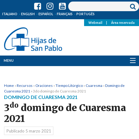
ITALIANO
ENGLISH
ESPAÑOL
FRANÇAIS
PORTUGÊS
Webmail
|
Área reservada
MENU
Quienes Somos
Home
»
Recursos
»
Oraciones
»
Tiempo Litúrgico
»
Cuaresma
»
Domingo de
Dónde estamos
Cuaresma 2021
»
3do domingo de Cuaresma 2021
DOMINGO DE CUARESMA 2021
Noticias
do
3
domingo de Cuaresma
2021
Recursos
Publicado
5 marzo 2021
Media