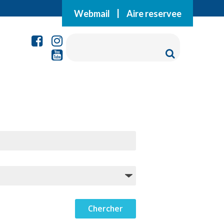
Webmail
|
Aire reservee