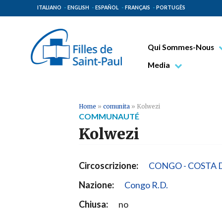
ITALIANO
ENGLISH
ESPAÑOL
FRANÇAIS
PORTUGÊS
Qui Sommes-Nous
Bienheureux Jacques 
Media
Vénérable Tecla Merl
Photo
Spiritualité Paulinienn
Vidéo
Home
»
comunita
»
Kolwezi
COMMUNAUTÉ
Mission Paulinienne
Kolwezi
Lieux d’origine
Gouvernement Genera
Circoscrizione:
CONGO - COSTA 
Famille Paulinienne
Nazione:
Congo R.D.
Chiusa:
no