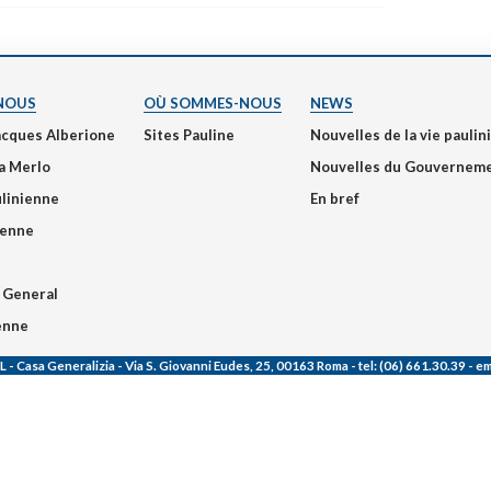
Narzole
San Lorenzo di Fossano
Susa
NOUS
OÙ SOMMES-NOUS
NEWS
acques Alberione
Sites Pauline
Nouvelles de la vie pauli
a Merlo
Nouvelles du Gouvernem
ulinienne
En bref
ienne
 General
ienne
L
- Casa Generalizia - Via S. Giovanni Eudes, 25, 00163 Roma -
tel:
(06) 661.30.39 -
em