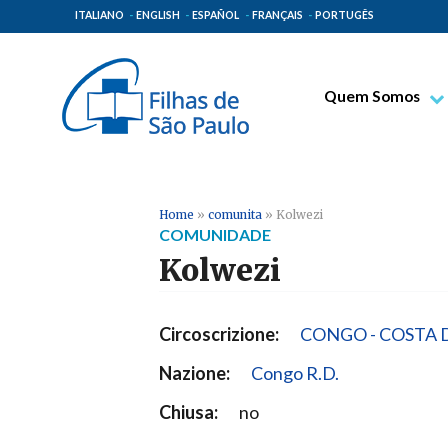
ITALIANO
ENGLISH
ESPAÑOL
FRANÇAIS
PORTUGÊS
Quem Somos
Bem-aventurado T
Venerável Tecla M
Espiritualidade Pa
Home
»
comunita
»
Kolwezi
COMUNIDADE
Missão Paulinas
Kolwezi
Lugares de Orige
Governo Geral
Circoscrizione:
CONGO - COSTA 
Família Paulina
Nazione:
Congo R.D.
Chiusa:
no