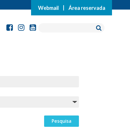
Webmail
|
Área reservada