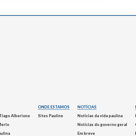
Narzole
San Lorenzo di Fossano
Susa
ONDE ESTAMOS
NOTÍCIAS
Tiago Alberione
Sites Pauline
Notícias da vida paulina
Merlo
Notícias do governo geral
aulina
Em breve