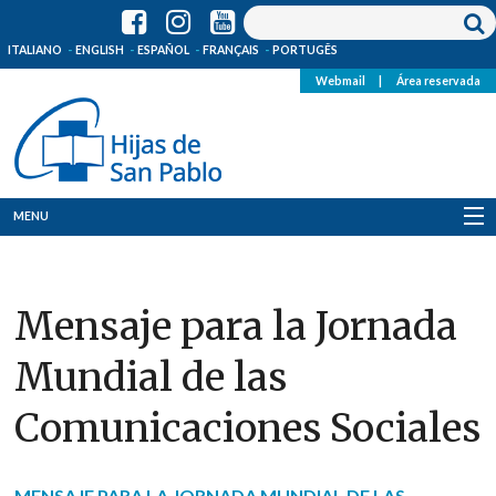
ITALIANO
ENGLISH
ESPAÑOL
FRANÇAIS
PORTUGÊS
Webmail
|
Área reservada
MENU
Quienes Somos
Mensaje para la Jornada
Dónde estamos
Mundial de las
Noticias
Comunicaciones Sociales
Recursos
Media
MENSAJE PARA LA JORNADA MUNDIAL DE LAS