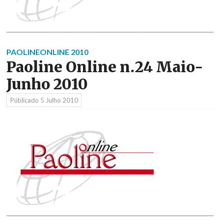
PAOLINEONLINE 2010
Paoline Online n.24 Maio-
Junho 2010
Públicado
5 Julho 2010