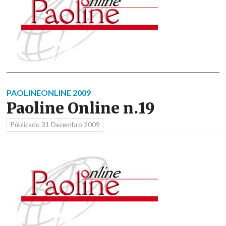
PAOLINEONLINE 2009
Paoline Online n.19
Públicado
31 Dezembro 2009