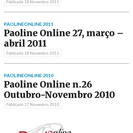
Públicado
18 Novembro 2011
PAOLINEONLINE 2011
Paoline Online 27, março –
abril 2011
Públicado
18 Novembro 2011
PAOLINEONLINE 2010
Paoline Online n.26
Outubro-Novembro 2010
Públicado
27 Novembro 2010