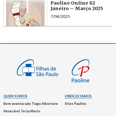
Paoline Online 82
Janeiro – Março 2025
7/04/2025
QUEM SOMOS
ONDE ESTAMOS
Bem-aventurado Tiago Alberione
Sites Pauline
Venerável Tecla Merlo