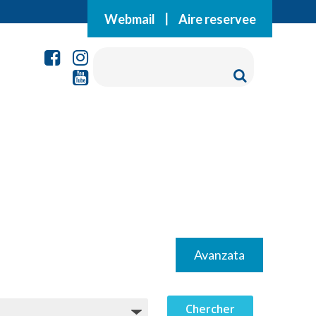
Webmail
|
Aire reservee
Avanzata