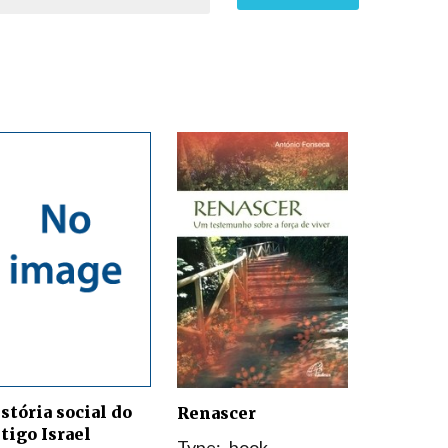
stória social do
Renascer
tigo Israel
Type:
book