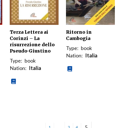
Terza Lettera ai
Ritorno in
Corinzi – La
Cambogia
risurrezione dello
Type:
book
Pseudo-Giustino
Nation:
Italia
Type:
book
Nation:
Italia
…
5
←
1
3
4