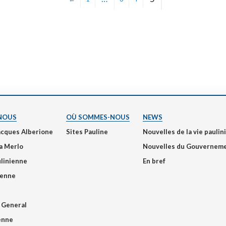
NOUS
OÙ SOMMES-NOUS
NEWS
acques Alberione
Sites Pauline
Nouvelles de la vie pauli
a Merlo
Nouvelles du Gouvernem
ulinienne
En bref
ienne
 General
ienne