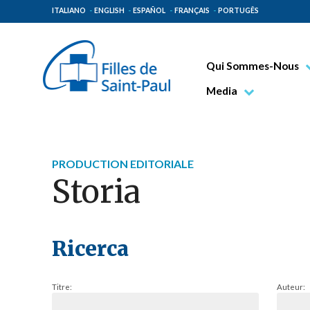
ITALIANO
ENGLISH
ESPAÑOL
FRANÇAIS
PORTUGÊS
Qui Sommes-Nous
Bienheureux Jacques 
Media
Vénérable Tecla Merl
Photo
Spiritualité Paulinienn
Vidéo
PRODUCTION EDITORIALE
Mission Paulinienne
Storia
Lieux d’origine
Gouvernement Genera
Famille Paulinienne
Ricerca
Titre:
Auteur: