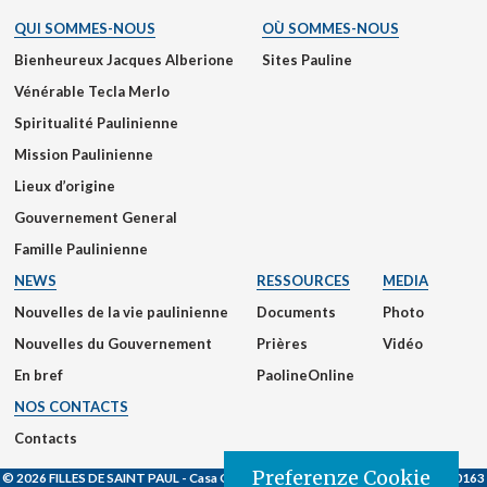
QUI SOMMES-NOUS
OÙ SOMMES-NOUS
Bienheureux Jacques Alberione
Sites Pauline
Vénérable Tecla Merlo
Spiritualité Paulinienne
Mission Paulinienne
Lieux d’origine
Gouvernement General
Famille Paulinienne
NEWS
RESSOURCES
MEDIA
Nouvelles de la vie paulinienne
Documents
Photo
Nouvelles du Gouvernement
Prières
Vidéo
En bref
PaolineOnline
NOS CONTACTS
Contacts
Preferenze Cookie
© 2026 FILLES DE SAINT PAUL
- Casa Generalizia - Via S. Giovanni Eudes, 25, 00163