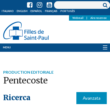
ITALIANO
ENGLISH
ESPAÑOL
FRANÇAIS
PORTUGÊS
Webmail
|
Aire reservee
MENU
Qui Sommes-Nous
Où sommes-nous
PRODUCTION EDITORIALE
Pentecoste
News
Ressources
Ricerca
Avanzata
Media