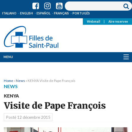
ITALIANO
ENGLISH
ESPAÑOL
FRANÇAIS
PORTUGÊS
Webmail
|
Aire reservee
MENU
Qui Sommes-Nous
Home
»
News
»
KENYA Visite de Pape François
Où sommes-nous
NEWS
KENYA
News
Visite de Pape François
Ressources
Posté
12 décembre 2015
Media