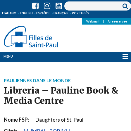
ITALIANO
ENGLISH
ESPAÑOL
FRANÇAIS
PORTUGÊS
Webmail
|
Aire reservee
MENU
Qui Sommes-Nous
PAULIENNES DANS LE MONDE
Où sommes-nous
Libreria – Pauline Book &
News
Media Centre
Ressources
Nome FSP:
Daughters of St. Paul
Media
Città:
MUMBAI - BORIVLI