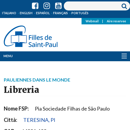
ITALIANO
ENGLISH
ESPAÑOL
FRANÇAIS
PORTUGÊS
Webmail
|
Aire reservee
MENU
Qui Sommes-Nous
PAULIENNES DANS LE MONDE
Où sommes-nous
Libreria
News
Nome FSP:
Pia Sociedade Filhas de São Paulo
Ressources
Città:
TERESINA, PI
Media