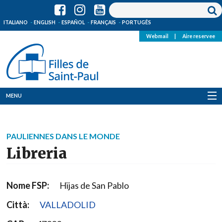
ITALIANO
ENGLISH
ESPAÑOL
FRANÇAIS
PORTUGÊS
Webmail
|
Aire reservee
MENU
Qui Sommes-Nous
PAULIENNES DANS LE MONDE
Où sommes-nous
Libreria
News
Nome FSP:
Hijas de San Pablo
Ressources
Città:
VALLADOLID
Media