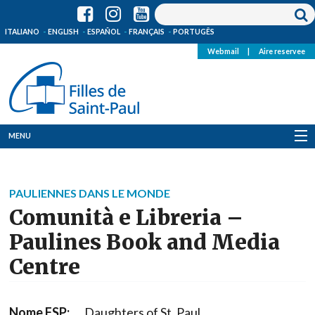
ITALIANO
ENGLISH
ESPAÑOL
FRANÇAIS
PORTUGÊS
Webmail
|
Aire reservee
MENU
Qui Sommes-Nous
PAULIENNES DANS LE MONDE
Où sommes-nous
Comunità e Libreria –
News
Paulines Book and Media
Centre
Ressources
Media
Nome FSP:
Daughters of St. Paul