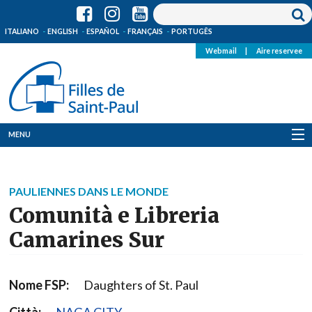
ITALIANO
ENGLISH
ESPAÑOL
FRANÇAIS
PORTUGÊS
Webmail
|
Aire reservee
MENU
Qui Sommes-Nous
PAULIENNES DANS LE MONDE
Où sommes-nous
Comunità e Libreria
News
Camarines Sur
Ressources
Nome FSP:
Daughters of St. Paul
Media
Città:
NAGA CITY