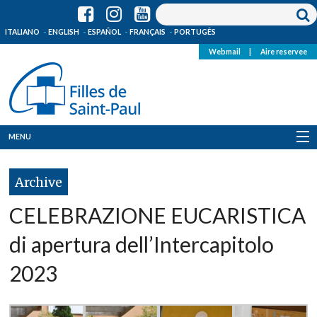
ITALIANO
ENGLISH
ESPAÑOL
FRANÇAIS
PORTUGÊS
Webmail
|
Aire reservee
MENU
Qui Sommes-Nous
Archive
Où sommes-nous
CELEBRAZIONE EUCARISTICA
News
di apertura dell’Intercapitolo
2023
Ressources
Media