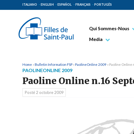
ITALIANO
ENGLISH
ESPAÑOL
FRANÇAIS
PORTUGÊS
Qui Sommes-Nous
Bienheureux Jacques 
Media
Vénérable Tecla Merl
Photo
Spiritualité Paulinienn
Vidéo
Home
»
Bulletin Information FSP
»
PaolineOnline 2009
»
Paoline Online
PAOLINEONLINE 2009
Mission Paulinienne
Paoline Online n.16 Sep
Lieux d’origine
Posté
2 octobre 2009
Gouvernement Genera
Famille Paulinienne