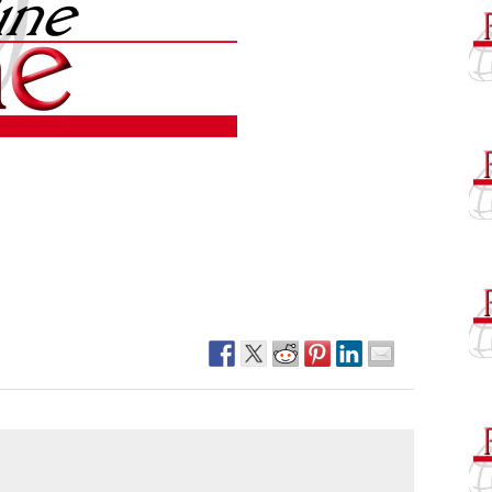
Narzole
San Lorenzo di Fossano
Susa