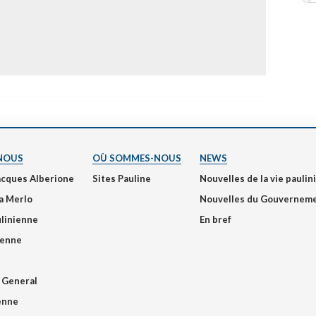
NOUS
OÙ SOMMES-NOUS
NEWS
acques Alberione
Sites Pauline
Nouvelles de la vie pauli
a Merlo
Nouvelles du Gouvernem
ulinienne
En bref
ienne
 General
ienne