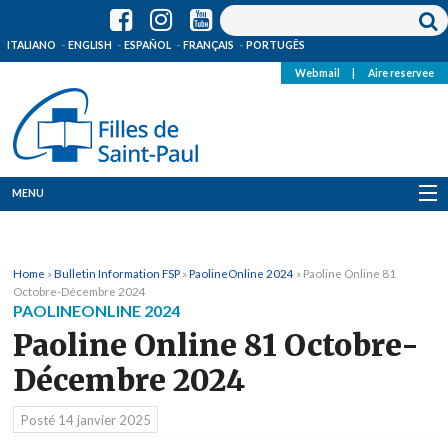
ITALIANO
ENGLISH
ESPAÑOL
FRANÇAIS
PORTUGÊS
Webmail
|
Aire reservee
MENU
Qui Sommes-Nous
Home
»
Bulletin Information FSP
»
PaolineOnline 2024
»
Paoline Online 81
Où sommes-nous
Octobre-Décembre 2024
PAOLINEONLINE 2024
News
Paoline Online 81 Octobre-
Décembre 2024
Ressources
Posté
14 janvier 2025
Media