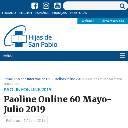
ITALIANO
ENGLISH
ESPAÑOL
FRANÇAIS
PORTUGÊS
Webmail
|
Área reservada
MENU
Quienes Somos
Home
»
Boletín Información FSP
»
PaolineOnline 2019
»
Paoline Online 60 Mayo-
Dónde estamos
Julio 2019
PAOLINEONLINE 2019
Noticias
Paoline Online 60 Mayo-
Julio 2019
Recursos
Publicado
17 julio 2019
Media