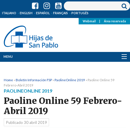
ITALIANO
ENGLISH
ESPAÑOL
FRANÇAIS
PORTUGÊS
Webmail
|
Área reservada
MENU
Quienes Somos
Home
»
Boletín Información FSP
»
PaolineOnline 2019
»
Paoline Online 59
Dónde estamos
Febrero-Abril 2019
PAOLINEONLINE 2019
Noticias
Paoline Online 59 Febrero-
Abril 2019
Recursos
Publicado
30 abril 2019
Media