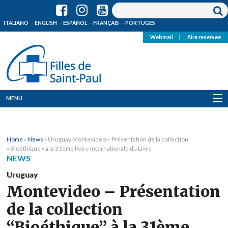
ITALIANO
ENGLISH
ESPAÑOL
FRANÇAIS
PORTUGÊS
Webmail
|
Aire reservee
MENU
Qui Sommes-Nous
Home
»
News
»
Uruguay Montevideo – Présentation de la collection
Où sommes-nous
« Bioéthique » à la 31ème Foire Internationale du Livre
NEWS
News
Uruguay
Montevideo – Présentation
Ressources
de la collection
Media
“Bioéthique” à la 31ème