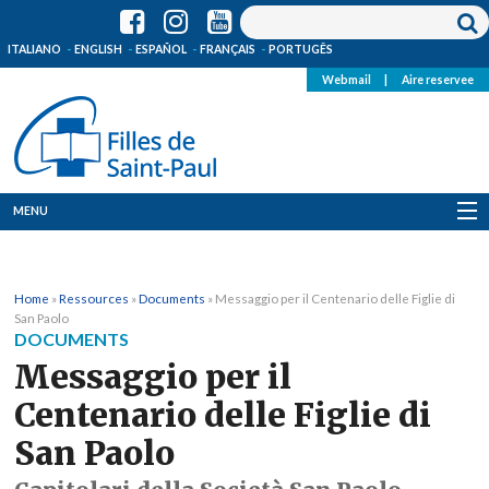
ITALIANO
ENGLISH
ESPAÑOL
FRANÇAIS
PORTUGÊS
Webmail
|
Aire reservee
MENU
Qui Sommes-Nous
Home
»
Ressources
»
Documents
»
Messaggio per il Centenario delle Figlie di
Où sommes-nous
San Paolo
DOCUMENTS
News
Messaggio per il
Centenario delle Figlie di
Ressources
San Paolo
Media