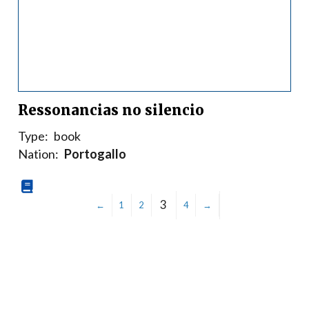
Ressonancias no silencio
Type:
book
Nation:
Portogallo
3
←
1
2
4
→