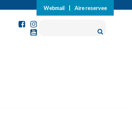
Webmail
|
Aire reservee