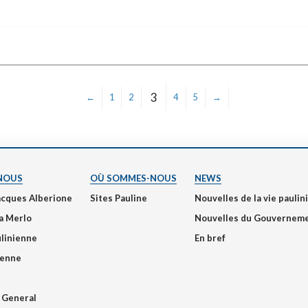
3
←
1
2
4
5
→
NOUS
OÙ SOMMES-NOUS
NEWS
acques Alberione
Sites Pauline
Nouvelles de la vie pauli
a Merlo
Nouvelles du Gouvernem
ulinienne
En bref
ienne
 General