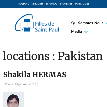
ITALIANO
ENGLISH
ESPAÑOL
FRANÇAIS
PORTUGÊS
Qui Sommes-Nous
Bienheureux Jacques 
Media
Vénérable Tecla Merl
Photo
Spiritualité Paulinienn
Vidéo
locations :
Pakistan
Mission Paulinienne
Lieux d’origine
Shakila HERMAS
Gouvernement Genera
Famille Paulinienne
Posté
30 janvier 2017