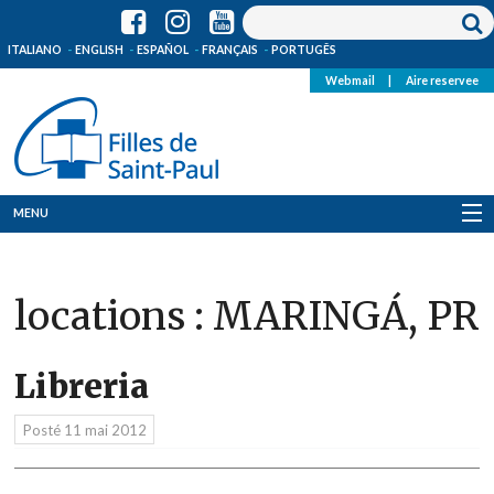
ITALIANO
ENGLISH
ESPAÑOL
FRANÇAIS
PORTUGÊS
Webmail
|
Aire reservee
MENU
Qui Sommes-Nous
locations :
MARINGÁ, PR
Où sommes-nous
News
Libreria
Ressources
Posté
11 mai 2012
Media