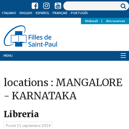
ITALIANO
ENGLISH
ESPAÑOL
FRANÇAIS
PORTUGÊS
Webmail
|
Aire reservee
MENU
Qui Sommes-Nous
locations :
MANGALORE
Où sommes-nous
- KARNATAKA
News
Ressources
Libreria
Media
Posté
11 septembre 2014