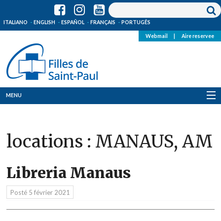
ITALIANO
ENGLISH
ESPAÑOL
FRANÇAIS
PORTUGÊS
Webmail
|
Aire reservee
MENU
Qui Sommes-Nous
locations :
MANAUS, AM
Où sommes-nous
News
Libreria Manaus
Ressources
Posté
5 février 2021
Media