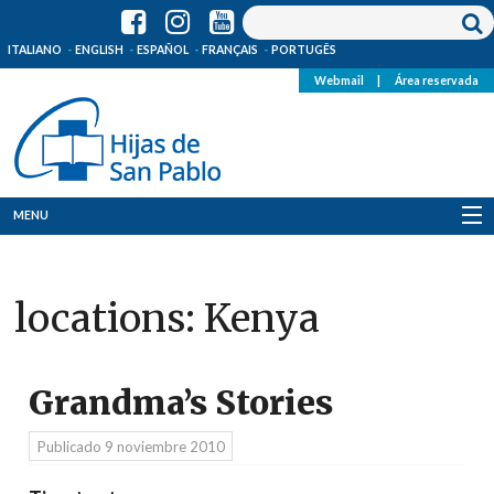
ITALIANO
ENGLISH
ESPAÑOL
FRANÇAIS
PORTUGÊS
Webmail
|
Área reservada
MENU
Quienes Somos
locations:
Kenya
Dónde estamos
Noticias
Grandma’s Stories
Recursos
Publicado
9 noviembre 2010
Media