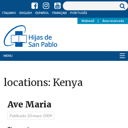
ITALIANO
ENGLISH
ESPAÑOL
FRANÇAIS
PORTUGÊS
Webmail
|
Área reservada
MENU
Quienes Somos
locations:
Kenya
Dónde estamos
Noticias
Ave Maria
Recursos
Publicado
20 mayo 2009
Media