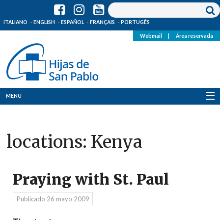
ITALIANO
ENGLISH
ESPAÑOL
FRANÇAIS
PORTUGÊS
Webmail
|
Área reservada
MENU
Quienes Somos
locations:
Kenya
Dónde estamos
Noticias
Praying with St. Paul
Recursos
Publicado
26 mayo 2009
Media