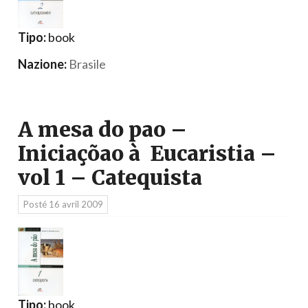
Tipo:
book
Nazione:
Brasile
A mesa do pao –
Iniciaçõao à Eucaristia –
vol 1 – Catequista
Posté
16 avril 2009
Tipo:
book