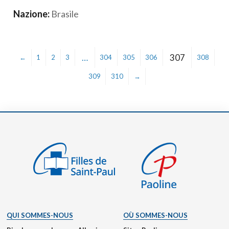
Nazione:
Brasile
…
307
←
1
2
3
304
305
306
308
309
310
→
QUI SOMMES-NOUS
OÙ SOMMES-NOUS