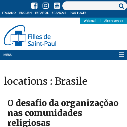
ITALIANO
ENGLISH
ESPAÑOL
FRANÇAIS
PORTUGÊS
Webmail
|
Aire reservee
MENU
Qui Sommes-Nous
locations :
Brasile
Où sommes-nous
News
O desafio da organizaçõao
Ressources
nas comunidades
religiosas
Media