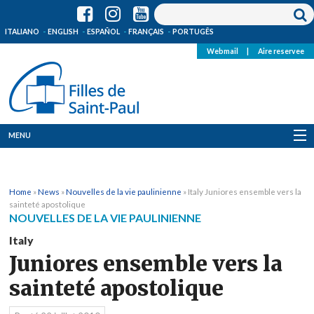
ITALIANO
ENGLISH
ESPAÑOL
FRANÇAIS
PORTUGÊS
Webmail
|
Aire reservee
MENU
Qui Sommes-Nous
Home
»
News
»
Nouvelles de la vie paulinienne
»
Italy Juniores ensemble vers la
Où sommes-nous
sainteté apostolique
NOUVELLES DE LA VIE PAULINIENNE
News
Italy
Juniores ensemble vers la
Ressources
sainteté apostolique
Media