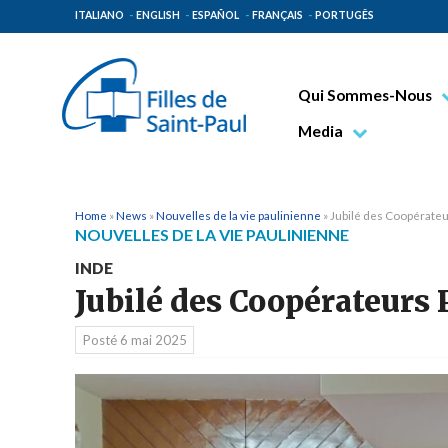
ITALIANO
ENGLISH
ESPAÑOL
FRANÇAIS
PORTUGÊS
Qui Sommes-Nous
Bienheureux Jacques 
Media
Vénérable Tecla Merl
Photo
Spiritualité Paulinienn
Vidéo
Home
»
News
»
Nouvelles de la vie paulinienne
»
Jubilé des Coopérateu
NOUVELLES DE LA VIE PAULINIENNE
Mission Paulinienne
INDE
Lieux d’origine
Jubilé des Coopérateurs 
Gouvernement Genera
Posté
6 mai 2025
Famille Paulinienne