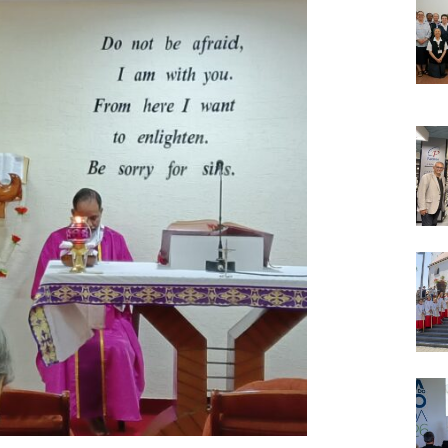
Narzole
San Lorenzo di Fossano
Susa