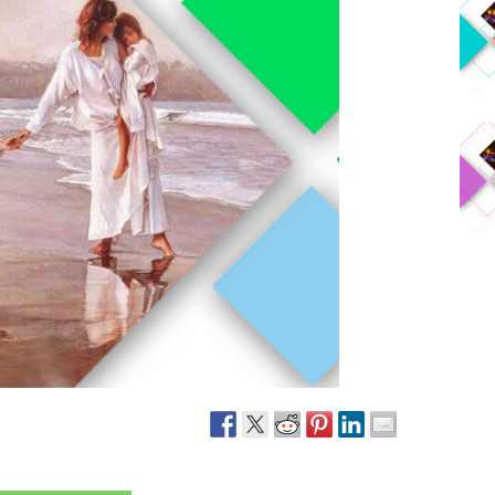
Narzole
San Lorenzo di Fossano
Susa