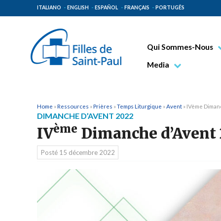
ITALIANO
ENGLISH
ESPAÑOL
FRANÇAIS
PORTUGÊS
Qui Sommes-Nous
Bienheureux Jacques 
Media
Vénérable Tecla Merl
Photo
Spiritualité Paulinienn
Vidéo
Home
»
Ressources
»
Prières
»
Temps Liturgique
»
Avent
»
IVème Diman
DIMANCHE D’AVENT 2022
Mission Paulinienne
ème
IV
Dimanche d’Avent 
Lieux d’origine
Posté
15 décembre 2022
Gouvernement Genera
Famille Paulinienne