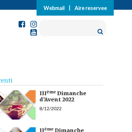
Webmail
|
Aire reservee
centi
ème
III
Dimanche
d’Avent 2022
8/12/2022
ème
II
Dimanche