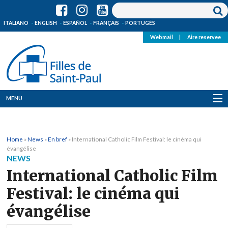
ITALIANO
ENGLISH
ESPAÑOL
FRANÇAIS
PORTUGÊS
Webmail
|
Aire reservee
MENU
Qui Sommes-Nous
Home
»
News
»
En bref
»
International Catholic Film Festival: le cinéma qui
Où sommes-nous
évangélise
NEWS
News
International Catholic Film
Festival: le cinéma qui
Ressources
évangélise
Media