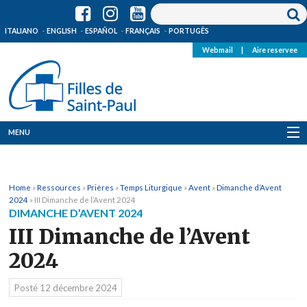
ITALIANO
ENGLISH
ESPAÑOL
FRANÇAIS
PORTUGÊS
Webmail
|
Aire reservee
MENU
Qui Sommes-Nous
Home
»
Ressources
»
Prières
»
Temps Liturgique
»
Avent
»
Dimanche d’Avent
Où sommes-nous
2024
»
III Dimanche de l’Avent 2024
DIMANCHE D’AVENT 2024
News
III Dimanche de l’Avent
2024
Ressources
Posté
12 décembre 2024
Media