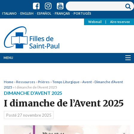
ITALIANO
ENGLISH
ESPAÑOL
FRANÇAIS
PORTUGÊS
Webmail
|
Aire reservee
MENU
Qui Sommes-Nous
Home
»
Ressources
»
Prières
»
Temps Liturgique
»
Avent
»
Dimanche d’Avent
Où sommes-nous
2025
»
I dimanche de l’Avent 2025
DIMANCHE D’AVENT 2025
News
I dimanche de l’Avent 2025
Ressources
Posté
27 novembre 2025
Media