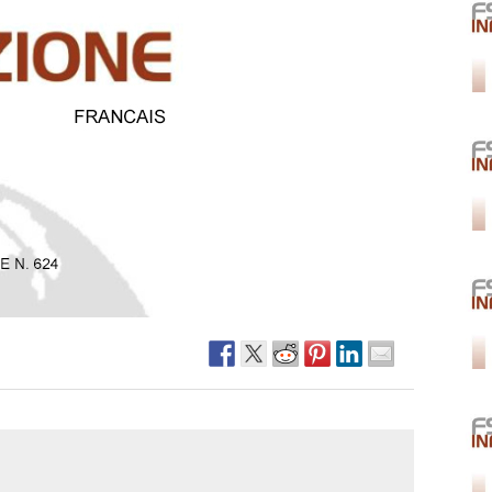
Narzole
San Lorenzo di Fossano
Susa