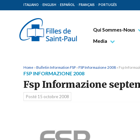
ITALIANO
ENGLISH
ESPAÑOL
FRANÇAIS
PORTUGÊS
Qui Sommes-Nous
Bienheureux Jacques 
Media
Vénérable Tecla Merl
Photo
Spiritualité Paulinienn
Vidéo
Home
»
Bulletin Information FSP
»
FSP Informazione 2008
»
Fsp Informa
FSP INFORMAZIONE 2008
Mission Paulinienne
Fsp Informazione septe
Lieux d’origine
Posté
15 octobre 2008
Gouvernement Genera
Famille Paulinienne