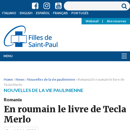
ITALIANO
ENGLISH
ESPAÑOL
FRANÇAIS
PORTUGÊS
Webmail
|
Aire reservee
MENU
Qui Sommes-Nous
Home
»
News
»
Nouvelles de la vie paulinienne
»
Romania En roumain le livre de
Où sommes-nous
Tecla Merlo
NOUVELLES DE LA VIE PAULINIENNE
News
Romania
En roumain le livre de Tecla
Ressources
Merlo
Media