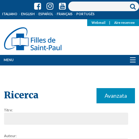
ITALIANO
ENGLISH
ESPAÑOL
FRANÇAIS
PORTUGÊS
Webmail
|
Aire reservee
MENU
Qui Sommes-Nous
Où sommes-nous
Ricerca
Avanzata
News
Titre:
Ressources
Media
Auteur: