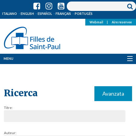
ITALIANO
ENGLISH
ESPAÑOL
FRANÇAIS
PORTUGÊS
Webmail
|
Aire reservee
MENU
Qui Sommes-Nous
Où sommes-nous
Ricerca
Avanzata
News
Titre:
Ressources
Media
Auteur: