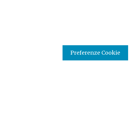
Preferenze Cookie
Tipo prodotto editoriale:
book
Titolo italiano:
Io sono il cammino, la verità e la vita