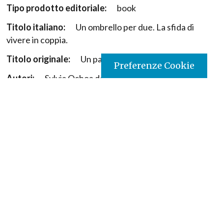
Tipo prodotto editoriale:
book
Titolo italiano:
Un ombrello per due. La sfida di
vivere in coppia.
Titolo originale:
Un paraguas para dos
Preferenze Cookie
Autori:
Sylvia Ochoa de Álvarez
Nazione:
Colombia
[Store online]
Lingua:
Español
Editore:
Paulinas - Colombia
Collana:
Familia
Materia:
FAMÍLIA
Argomenti:
Famiglia
Destinatari:
Parejas, familia, adultos, psicólogos,