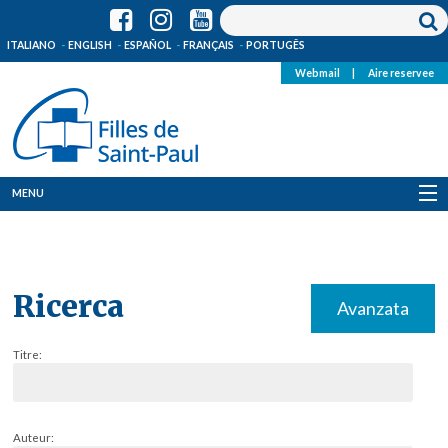
ITALIANO
ENGLISH
ESPAÑOL
FRANÇAIS
PORTUGÊS
Webmail
|
Aire reservee
MENU
Qui Sommes-Nous
Où sommes-nous
Ricerca
Avanzata
News
Titre:
Ressources
Media
Auteur: